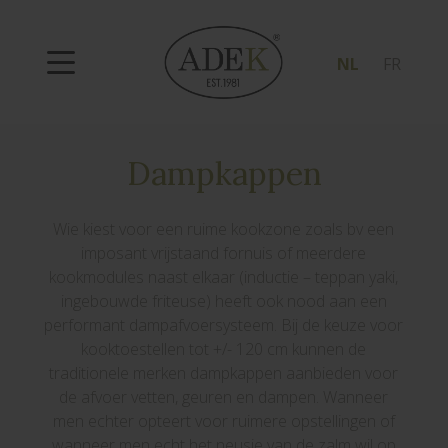
NL
FR
Dampkappen
Wie kiest voor een ruime kookzone zoals bv een
imposant vrijstaand fornuis of meerdere
kookmodules naast elkaar (inductie – teppan yaki,
ingebouwde friteuse) heeft ook nood aan een
performant dampafvoersysteem. Bij de keuze voor
kooktoestellen tot +/- 120 cm kunnen de
traditionele merken dampkappen aanbieden voor
de afvoer vetten, geuren en dampen. Wanneer
men echter opteert voor ruimere opstellingen of
wanneer men echt het neusje van de zalm wil op