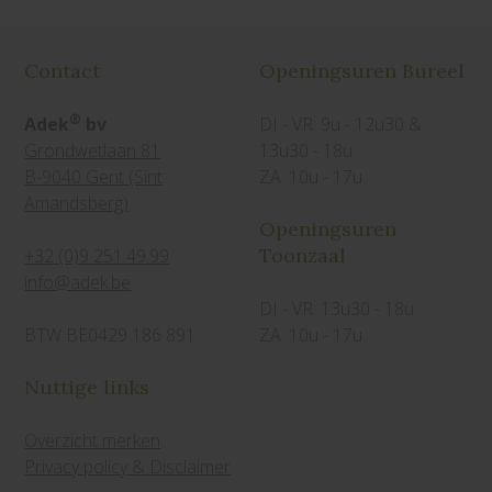
Contact
Openingsuren Bureel
®
Adek
bv
DI - VR: 9u - 12u30 &
Grondwetlaan 81
13u30 - 18u
B-9040 Gent (Sint
ZA: 10u - 17u
Amandsberg)
Openingsuren
Toonzaal
+32 (0)9 251.49.99
info@adek.be
DI - VR: 13u30 - 18u
BTW BE0429 186 891
ZA: 10u - 17u
Nuttige links
Overzicht merken
Privacy policy & Disclaimer