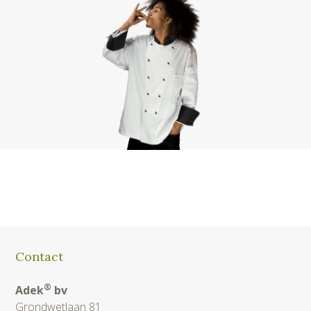
Contact
®
Adek
bv
Grondwetlaan 81