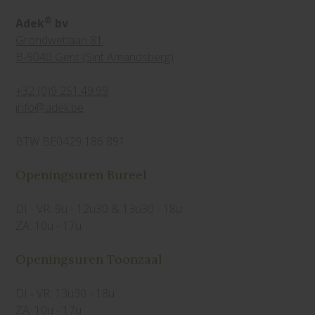
®
Adek
bv
Grondwetlaan 81
B-9040 Gent (Sint Amandsberg)
+32 (0)9 251.49.99
info@adek.be
BTW BE0429 186 891
Openingsuren Bureel
DI - VR: 9u - 12u30 & 13u30 - 18u
ZA: 10u - 17u
Openingsuren Toonzaal
DI - VR: 13u30 - 18u
ZA: 10u - 17u