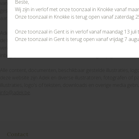
Beste,
van gegevens, (vii) het downloaden of gebruiken van software d
Wij zijn in verlof met onze toonzaal in Knokke vanaf maanda
gesteld of (viii) aanspraken van derden in verband met gebruik v
Onze toonzaal in Knokke is terug open vanaf zaterdag 25 
aansprakelijkheid strekt mede ten gunste van bestuurders en (v
Onze toonzaal in Gent is in verlof vanaf maandag 13 juli
Adek behoudt zich het recht voor de op of via deze internetsit
Onze toonzaal in Gent is terug open vanaf vrijdag 7 augu
de tekst van deze disclaimer, te allen tijde te wijzigen zonder 
verdient aanbeveling periodiek na te gaan of de op of via deze
inbegrip van de tekst van deze disclaimer, is gewijzigd.
Alle content, documenten, beschikbaar gestelde illustraties, log
deze website zijn Adek en diverse illustratoren, fotografen of par
illustraties, logo's of teksten, downloads en overige media geb
info@adek.be
.
Contact