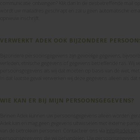
communicatie ontvangen? Klik dan in de desbetreffende mail op 
wordt uw mailadres geschrapt en zal u geen automatische emai
opnieuw inschrijft.
VERWERKT ADEK OOK BIJZONDERE PERSOON
Bijzondere persoonsgegevens zijn gevoelige gegevens, bijvoorbe
verleden, etnische gegevens of gegevens betreffende ras. Wij v
persoonsgegevens als wij dat moeten op basis van de wet, met
In dat laatste geval verwerken wij deze gegevens alleen als dat 
WIE KAN ER BIJ MIJN PERSOONSGEGEVENS?
Binnen Adek kunnen uw persoonsgegevens alleen worden ger
Adek kan en mag geen gegevens uitwisselen met externe partije
van de betrokken personen. Contacteer ons via
info@adek.be
o
persoonsgegevens die wij behandelen. Uw persoonsgegevens w