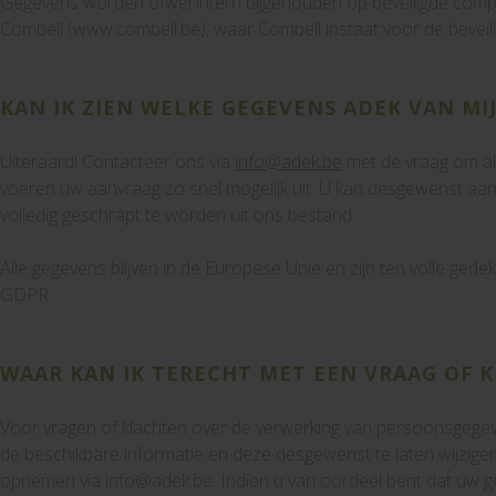
Gegevens worden ofwel intern bijgehouden op beveiligde comp
Combell (www.combell.be), waar Combell instaat voor de beveili
KAN IK ZIEN WELKE GEGEVENS ADEK VAN MI
Uiteraard! Contacteer ons via
info@adek.be
met de vraag om al
voeren uw aanvraag zo snel mogelijk uit. U kan desgewenst a
volledig geschrapt te worden uit ons bestand.
Alle gegevens blijven in de Europese Unie en zijn ten volle ged
GDPR.
WAAR KAN IK TERECHT MET EEN VRAAG OF 
Voor vragen of klachten over de verwerking van persoonsgegeve
de beschikbare informatie en deze desgewenst te laten wijzige
opnemen via info@adek.be. Indien u van oordeel bent dat uw 