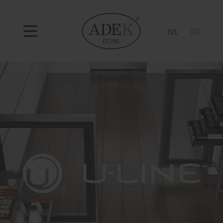
NL
FR