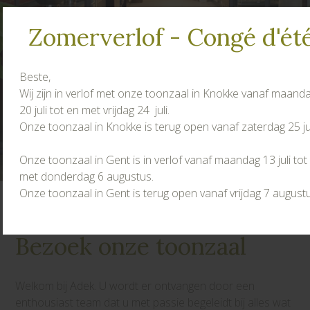
Zomerverlof - Congé d'ét
Beste,
Wij zijn in verlof met onze toonzaal in Knokke vanaf maand
20 juli tot en met vrijdag 24 juli.
Onze toonzaal in Knokke is terug open vanaf zaterdag 25 jul
Onze toonzaal in Gent is in verlof vanaf maandag 13 juli tot
met donderdag 6 augustus.
Onze toonzaal in Gent is terug open vanaf vrijdag 7 augustu
Bezoek onze toonzaal
Welkom bij Adek. U wordt er ontvangen door een
enthousiast team dat u met passie begeleidt bij alles wat