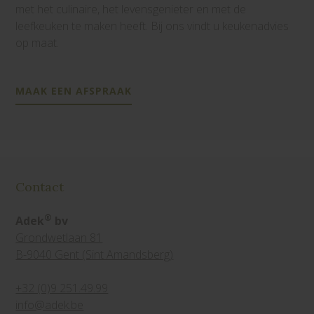
met het culinaire, het levensgenieter en met de
leefkeuken te maken heeft. Bij ons vindt u keukenadvies
op maat.
MAAK EEN AFSPRAAK
Contact
®
Adek
bv
Grondwetlaan 81
B-9040 Gent (Sint Amandsberg)
+32 (0)9 251.49.99
info@adek.be