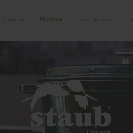
Merken
Aanbod
Kookdemo's
W