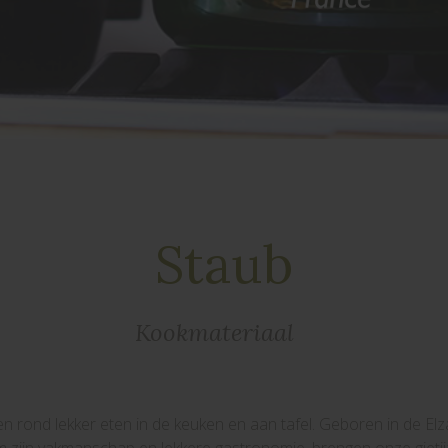
Staub
Kookmateriaal
n rond lekker eten in de keuken en aan tafel. Geboren in de Elz