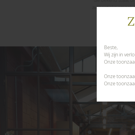
die bekend staat o
authentieke smaak a
Z
Beste,
Wij zijn in ver
Onze toonzaal 
Onze toonzaal 
Onze toonzaal 