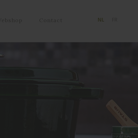
NL
FR
ebshop
Contact