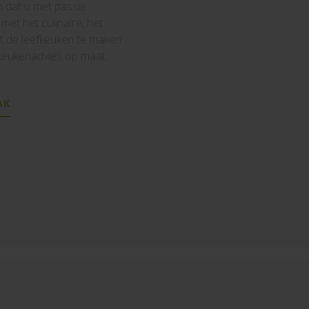
 dat u met passie
 met het culinaire, het
t de leefkeuken te maken
u keukenadvies op maat.
AK