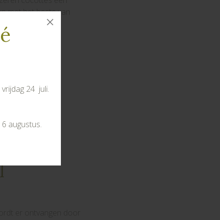
jzeren cocottes een
en met het beste van
té
rijdag 24 juli.
 6 augustus.
 onze
l
ordt er ontvangen door