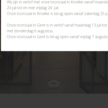
Wij zijn in verlof met onze toonzaal in Knokke vanaf maand
20 juli tot en met vrijdag 24 juli.
Onze toonzaal in Knokke is terug open vanaf zaterdag 25 jul
Onze toonzaal in Gent is in verlof vanaf maandag 13 juli tot
met donderdag 6 augustus.
Onze toonzaal in Gent is terug open vanaf vrijdag 7 augustu