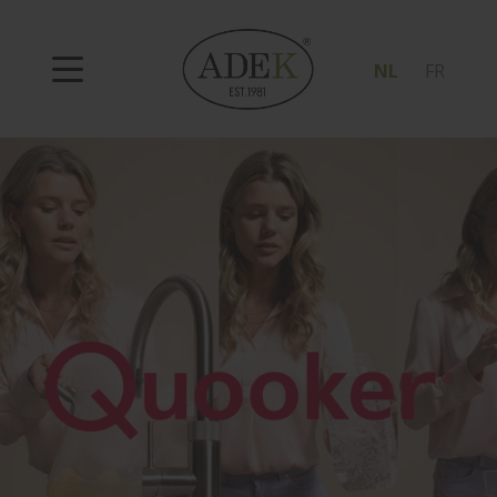
NL
FR