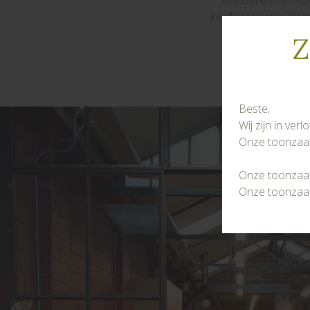
te fuseren met ko
intelligentie van D
foodserviceap
Z
Beste,
Wij zijn in ver
Onze toonzaal 
Onze toonzaal 
Onze toonzaal 