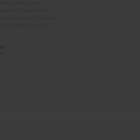
 dat u met passie
 met het culinaire, het
t de leefkeuken te maken
u keukenadvies op maat.
AK