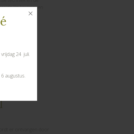
nse techniek en de
eide lijn keuken- en
 diepvriezers.
té
rijdag 24 juli.
 6 augustus.
 onze
l
ordt er ontvangen door