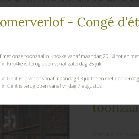
elspecialist Gram Commercial, hebben ze de genialiteit van Japa
eens design samengebracht. Hun assortiment omvat nu een uitgebr
paratuur, waaronder ijsblokjesmachines, dispensers, koelkasten,
omerverlof - Congé d'é
lof met onze toonzaal in Knokke vanaf maandag 20 juli tot en met v
in Knokke is terug open vanaf zaterdag 25 juli.
in Gent is in verlof vanaf maandag 13 juli tot en met donderdag
in Gent is terug open vanaf vrijdag 7 augustus.
Bezoek
toonzaa
Welkom bij Adek. U w