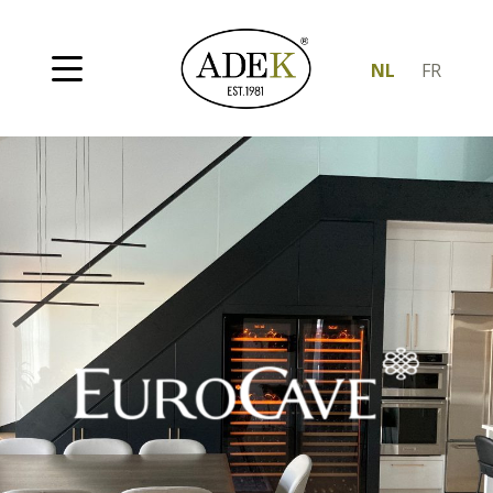
NL
FR