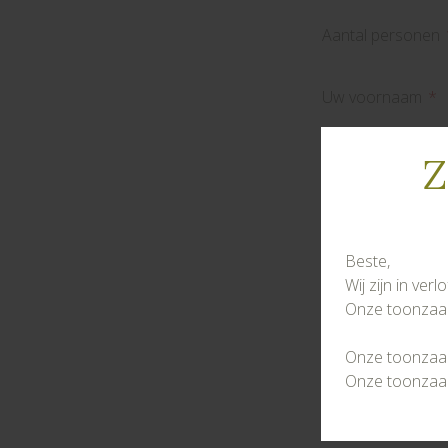
Aantal personen
Uw voornaam
Uw familienaam
Z
Email
Beste,
Telefoonnummer
Wij zijn in ver
Onze toonzaal 
Om uw inschri
Onze toonzaal 
volgens de ric
Onze toonzaal 