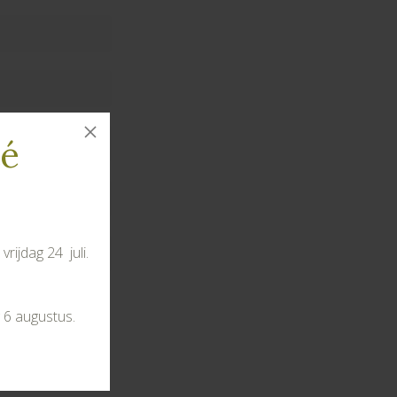
té
rijdag 24 juli.
s te bewaren
 6 augustus.