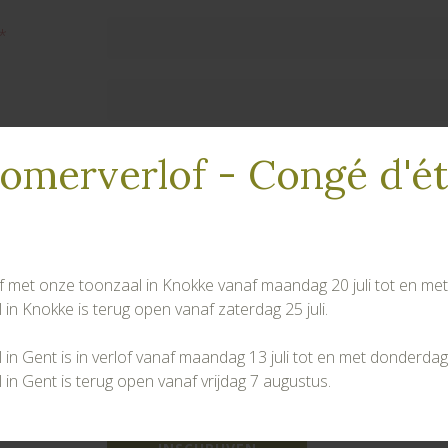
omerverlof - Congé d'é
lof met onze toonzaal in Knokke vanaf maandag 20 juli tot en met v
in Knokke is terug open vanaf zaterdag 25 juli.
jving te bevestigen, vragen wij uw toestemming om uw gegeven
in Gent is in verlof vanaf maandag 13 juli tot en met donderdag
htlijnen van ons
privacybeleid
.
in Gent is terug open vanaf vrijdag 7 augustus.