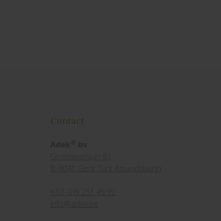
Contact
®
Adek
bv
Grondwetlaan 81
B-9040 Gent (Sint Amandsberg)
+32 (0)9 251.49.99
info@adek.be