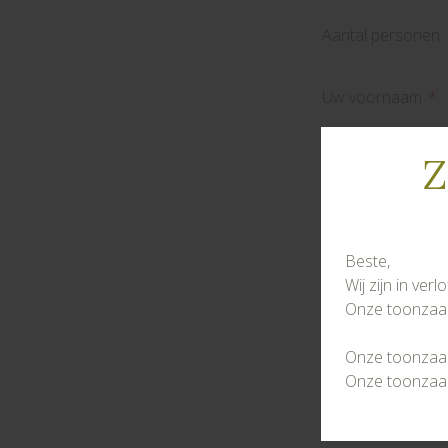
Aantal personen
Uw voornaam
Uw familienaam
Z
Email
Beste,
Telefoonnummer
Wij zijn in ver
Onze toonzaal 
Om uw inschri
Onze toonzaal 
volgens de ric
Onze toonzaal 