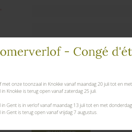
omerverlof - Congé d'é
lof met onze toonzaal in Knokke vanaf maandag 20 juli tot en met v
in Knokke is terug open vanaf zaterdag 25 juli.
jving te bevestigen, vragen wij uw toestemming om uw gegeven
in Gent is in verlof vanaf maandag 13 juli tot en met donderdag
htlijnen van ons
privacybeleid
.
in Gent is terug open vanaf vrijdag 7 augustus.