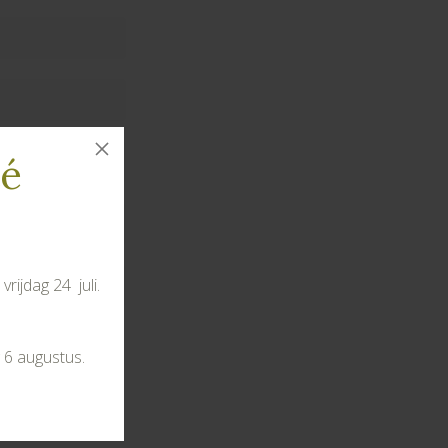
té
rijdag 24 juli.
s te bewaren
 6 augustus.