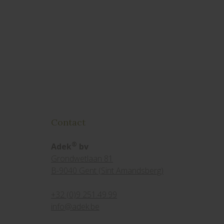
Contact
®
Adek
bv
Grondwetlaan 81
B-9040 Gent (Sint Amandsberg)
+32 (0)9 251.49.99
info@adek.be