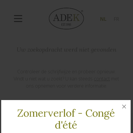
NL
FR
Uw zoekopdracht werd niet gevonden
Controleer de schrijfwijze en probeer opnieuw.
Vindt u niet wat u zoekt? U kan steeds
contact
met
ons opnemen voor verdere informatie.
Zomerverlof - Congé
d'été
Contact