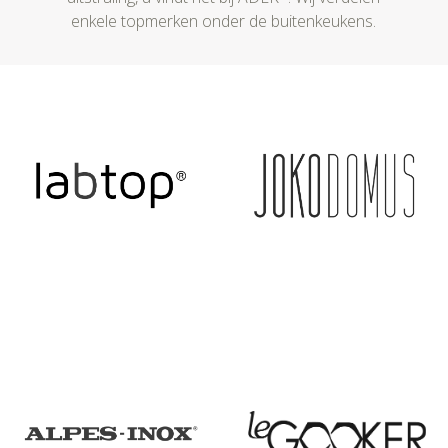
enkele topmerken onder de buitenkeukens.