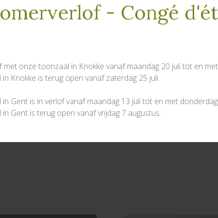
omerverlof - Congé d'é
lof met onze toonzaal in Knokke vanaf maandag 20 juli tot en met v
in Knokke is terug open vanaf zaterdag 25 juli.
in Gent is in verlof vanaf maandag 13 juli tot en met donderdag
in Gent is terug open vanaf vrijdag 7 augustus.