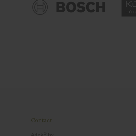
Contact
®
Adek
bv