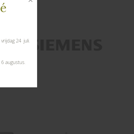
té
rijdag 24 juli.
 6 augustus.