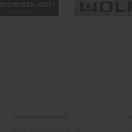
Openingsuren Bureel
Nu
DI - VR: 9u - 12u30 & 13u30 - 18u
Ov