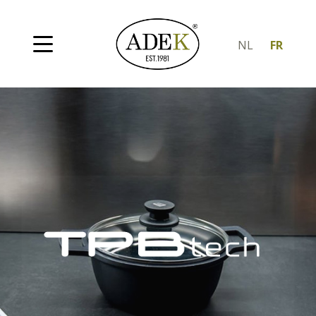
NL
FR