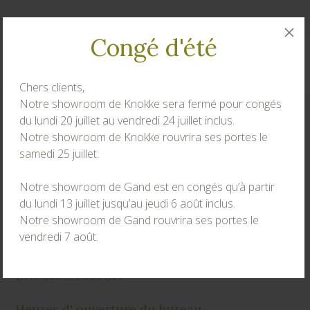
Congé d'été
Chers clients,
Notre showroom de Knokke sera fermé pour congés
du lundi 20 juillet au vendredi 24 juillet inclus.
Contacter
Notre showroom de Knokke rouvrira ses portes le
samedi 25 juillet.
®
Adek
bv
Grondwetlaan 81
Notre showroom de Gand est en congés qu’à partir
B-9040 Gend (Sint-Amandsberg)
du lundi 13 juillet jusqu’au jeudi 6 août inclus.
Notre showroom de Gand rouvrira ses portes le
+32 (0)9 251.49.99
vendredi 7 août.
info@adek.be
BTW BE0429 186 891
Heures d' ouverture du bureau