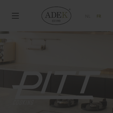
NL
FR