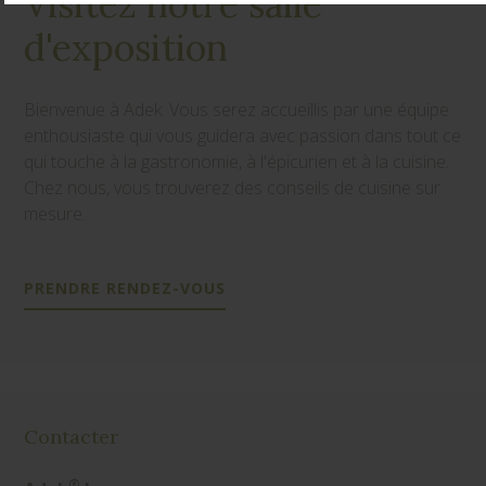
Visitez notre salle
d'exposition
Bienvenue à Adek. Vous serez accueillis par une équipe
enthousiaste qui vous guidera avec passion dans tout ce
qui touche à la gastronomie, à l'épicurien et à la cuisine.
Chez nous, vous trouverez des conseils de cuisine sur
mesure.
PRENDRE RENDEZ-VOUS
Contacter
®