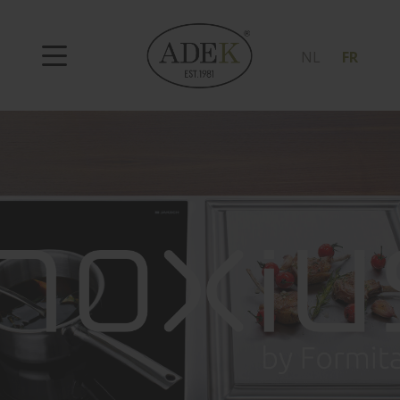
NL
FR