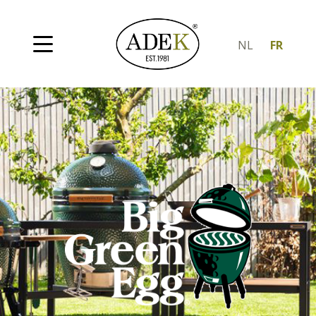
NL
FR