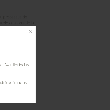
 du processus de
ntrôle constant de la
reste intacte. En plus
xibles pour produire
 l'artisan. Tous les
uisinier passionné à
 inspiration.
24 juillet inclus.
di 6 août inclus.