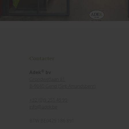
Contacter
®
Adek
bv
Grondwetlaan 81
B-9040 Gend (Sint-Amandsberg)
+32 (0)9 251.49.99
info@adek.be
BTW BE0429 186 891