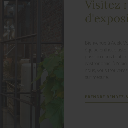
Visitez 
d'expos
Bienvenue à Adek. Vo
équipe enthousiaste 
passion dans tout ce 
gastronomie, à l'épicu
nous, vous trouverez
sur mesure.
PRENDRE RENDEZ-