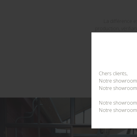
La différence e
production, vérifian
qualité garantit que 
de 330 ans de chang
l'extraordinaire : 
appareils sont conç
créer de gra
Chers clients,
Notre showroom de
Notre showroom de
Notre showroom de
Notre showroom d