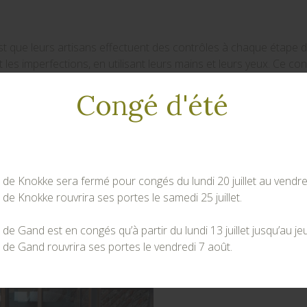
st que leurs artisans effectuent des contrôles à chaque étape
t les imperfections, en utilisant leurs mains et leurs yeux. Ce co
leur extraordinaire réputation, fabriquée à la main depuis 1683, 
Congé d'été
ement continu, ils ont appris qu'il n'y a que trois facteurs infle
la vision du designer, la qualité des matériaux et le savoir-faire de
us pour offrir des performances extraordinaires et inspirer le c
nds plats dans sa cuisine. Un lieu qui se trouve être aussi notre
 Knokke sera fermé pour congés du lundi 20 juillet au vendredi 
 Knokke rouvrira ses portes le samedi 25 juillet.
 Gand est en congés qu’à partir du lundi 13 juillet jusqu’au jeu
e Gand rouvrira ses portes le vendredi 7 août.