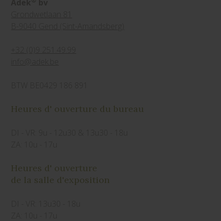
®
Adek
bv
Grondwetlaan 81
B-9040 Gend (Sint-Amandsberg)
+32 (0)9 251.49.99
info@adek.be
BTW BE0429 186 891
Heures d' ouverture du bureau
DI - VR: 9u - 12u30 & 13u30 - 18u
ZA: 10u - 17u
Heures d' ouverture
de la salle d'exposition
DI - VR: 13u30 - 18u
ZA: 10u - 17u