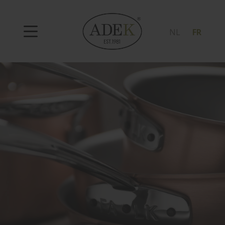
NL
FR