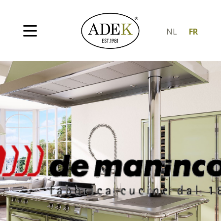
NL
FR