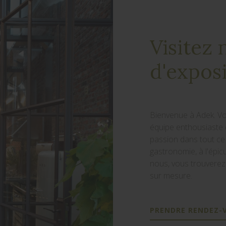
Visitez 
d'expos
Bienvenue à Adek. Vo
équipe enthousiaste 
passion dans tout ce 
gastronomie, à l'épicu
nous, vous trouverez
sur mesure.
PRENDRE RENDEZ-