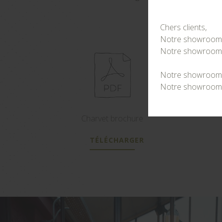
Chers clients,
Notre showroom de
Notre showroom de
Notre showroom de
Notre showroom d
Charvet brochure
TÉLÉCHARGER