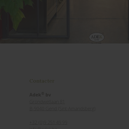
Contacter
®
Adek
bv
Grondwetlaan 81
B-9040 Gend (Sint-Amandsberg)
+32 (0)9 251.49.99