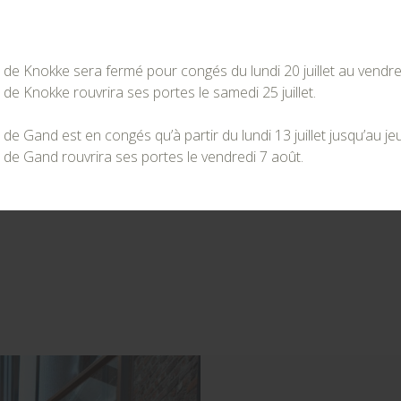
 Knokke sera fermé pour congés du lundi 20 juillet au vendredi 
 Knokke rouvrira ses portes le samedi 25 juillet.
 Gand est en congés qu’à partir du lundi 13 juillet jusqu’au jeu
e Gand rouvrira ses portes le vendredi 7 août.