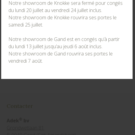
Notre showroom de Knokke sera fermé pour congés
du lundi 20 juillet au vendredi 24 juillet inclus.
Notre showroom de Knokke rouvrira ses portes le
Pour confirmer votre rendez-vous, nous vous
samedi 25 juillet.
demandons la permission de stocker vos
données conformément aux directives de notre
Notre showroom de Gand est en congés qu’à partir
politique de confidentialité
.
du lundi 13 juillet jusqu’au jeudi 6 août inclus.
Notre showroom de Gand rouvrira ses portes le
vendredi 7 août.
CONFIRMER
Contacter
®
Adek
bv
Grondwetlaan 81