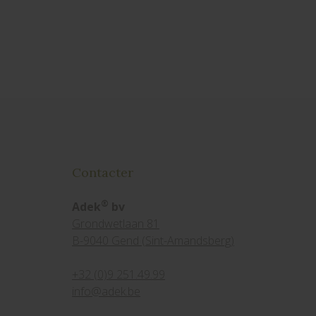
Contacter
®
Adek
bv
Grondwetlaan 81
B-9040 Gend (Sint-Amandsberg)
+32 (0)9 251.49.99
info@adek.be