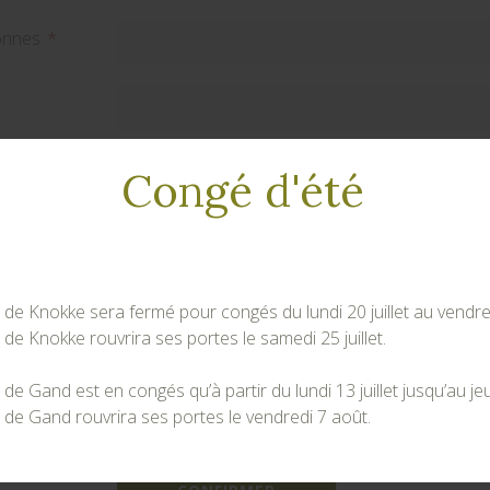
onnes
lle
Congé d'été
hone
 Knokke sera fermé pour congés du lundi 20 juillet au vendredi 
 Knokke rouvrira ses portes le samedi 25 juillet.
r votre rendez-vous, nous vous demandons la permission de s
 Gand est en congés qu’à partir du lundi 13 juillet jusqu’au jeu
rmément aux directives de notre
politique de confidentiali
e Gand rouvrira ses portes le vendredi 7 août.