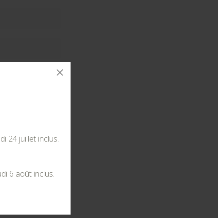
24 juillet inclus.
tocker vos
di 6 août inclus.
té
.